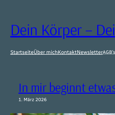
Zum
Inhalt
springen
Dein Körper – De
Startseite
Über mich
Kontakt
Newsletter
AGB’
In mir beginnt etw
1. März 2026